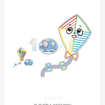
עפיפון לצביעה + תליון 20 יח'