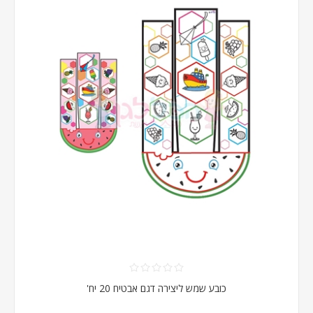
כובע שמש ליצירה דגם אבטיח 20 יח'