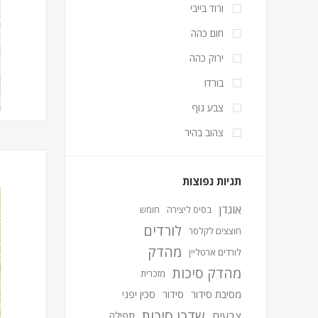
ורוד בייבי
חום כהה
ירוק כהה
בורדו
צבע גוף
צהוב בהיר
תגיות נפוצות
אוגדן
בסיס ליצירה
חומש
לורדים
חוצצים לקלסר
מהדק
לורדים ארטליין
מהדק סיכות
מזכרית
מסיבת סידור
סידור
סכין יפני
שדכן סיכות
צבעים
תפילה